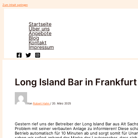
Zum Inhalt springen
Startseite
Über uns
Angebote
Blog
Kontakt
Impressum
Long Island Bar in Frankfur
Von
Robert Hahn
/
20. März 2025
Gestern rief uns der Betreiber der Long Island Bar aus Alt Sa
Problem mit seiner verbauten Anlage zu informieren! Diese sch
Betrieb automatisch für 10 Minuten ab und sorgt somit für Unan
sahen wir sofort anhand der Marke der Lautsprecher, dass sich 