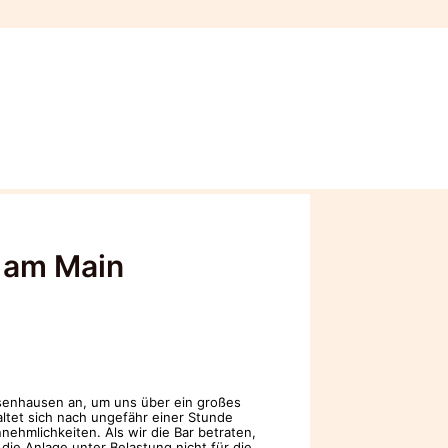
t am Main
chsenhausen an, um uns über ein großes
altet sich nach ungefähr einer Stunde
nehmlichkeiten. Als wir die Bar betraten,
die Anlage unter Belastung nicht für die