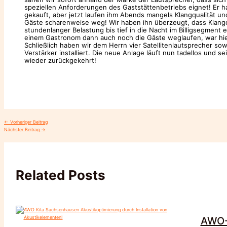
speziellen Anforderungen des Gaststättenbetriebs eignet! Er h
gekauft, aber jetzt laufen ihm Abends mangels Klangqualität
Gäste scharenweise weg! Wir haben ihn überzeugt, dass Klangqu
stundenlanger Belastung bis tief in die Nacht im Billigsegment e
einem Gastronom dann auch noch die Gäste weglaufen, war hier
Schließlich haben wir dem Herrn vier Satellitenlautsprecher s
Verstärker installiert. Die neue Anlage läuft nun tadellos und s
wieder zurückgekehrt!
←
Vorheriger Beitrag
Nächster Beitrag
→
Related Posts
AWO-O